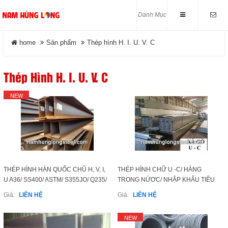
Danh Mục
Thép tròn đặc - Thép láp
LIÊN HỆ
home
Sản phẩm
Thép hình H. I. U. V. C
Close
Địa chỉ
Số 27/15 Phạm Hồng Thái.
Thép Hình H. I. U. V. C
DANH MỤC
Phường Tam Thắng. Tp -
HCM
NEW
Điện thoại
home
0989 814 836 - 0933 681 567
Tin tức
ĐĂNG KÝ NHẬN MAIL
Sản phẩm
Nhập email để nhận được thông tin của
THÉP HÌNH HÀN QUỐC CHŨ H, V, I,
THÉP HÌNH CHỮ U -C/ HÀNG
chúng tôi
U A36/ SS400/ ASTM/ S355JO/ Q235/
TRONG NỨƠC/ NHẬP KHẨU TIÊU
Giới Thiệu
Q345 / NHẬT BẢN/ MALAYSIA/ THÁI
CHUẨN ASTM A36 -SS400
Giá:
LIÊN HỆ
Giá:
LIÊN HỆ
LAN
Tuyển Dụng
NEW