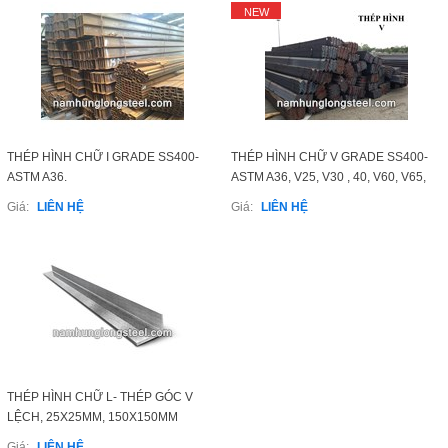
HotLine
NEW
0989 814 836
Email
namhunglongsteel@gmail.com
THÉP HÌNH CHỮ I GRADE SS400-
THÉP HÌNH CHỮ V GRADE SS400-
Gọi cho chúng tôi
ASTM A36.
ASTM A36, V25, V30 , 40, V60, V65,
V70, V75, V120, V150, V175, V200,
Giá:
LIÊN HỆ
Giá:
LIÊN HỆ
Nhắn tin
V250
Mail
COPYRIGHT 2015. ALL RIGHTS RESERVED
THÉP HÌNH CHỮ L- THÉP GÓC V
LỆCH, 25X25MM, 150X150MM
Giá:
LIÊN HỆ