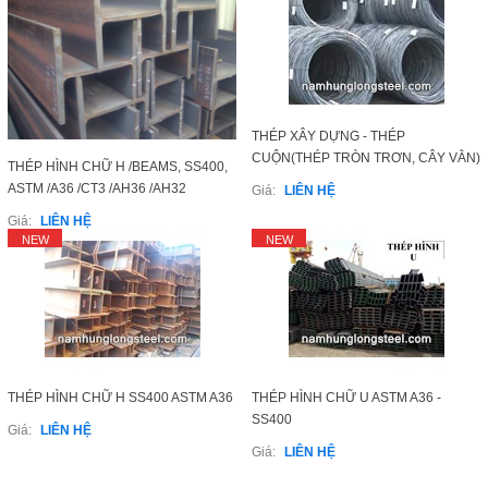
ĐĂNG KÝ
Liên Hệ
Đóng
COPYRIGHT 2015. ALL RIGHTS RESERVED
THÉP XÂY DỰNG - THÉP
LET'S GET SOCIAL
CUỘN(THÉP TRÒN TRƠN, CÂY VẰN)
THÉP HÌNH CHỮ H /BEAMS, SS400,
GIÁ TỐT NHẤT; PHI 6 ĐẾN PHI 32
ASTM /A36 /CT3 /AH36 /AH32
Giá:
LIÊN HỆ
Facebook
Giá:
LIÊN HỆ
NEW
NEW
Twitter
Google+
Youtube
THÉP HÌNH CHỮ H SS400 ASTM A36
THÉP HÌNH CHỮ U ASTM A36 -
SS400
Giá:
LIÊN HỆ
LIÊN HỆ
Giá:
LIÊN HỆ