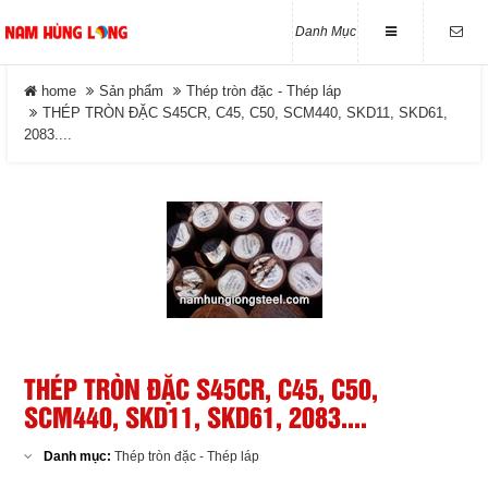
Danh Mục
Thép tròn đặc - Thép láp
LIÊN HỆ
home
Sản phẩm
Thép tròn đặc - Thép láp
Close
THÉP TRÒN ĐẶC S45CR, C45, C50, SCM440, SKD11, SKD61,
2083....
Địa chỉ
Số 27/15 Phạm Hồng Thái.
DANH MỤC
Phường Tam Thắng. Tp -
HCM
Điện thoại
home
0989 814 836 - 0933 681 567
Tin tức
ĐĂNG KÝ NHẬN MAIL
Sản phẩm
Nhập email để nhận được thông tin của
chúng tôi
THÉP TRÒN ĐẶC S45CR, C45, C50,
Giới Thiệu
SCM440, SKD11, SKD61, 2083....
Tuyển Dụng
Danh mục:
Thép tròn đặc - Thép láp