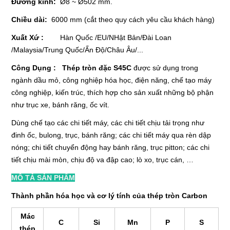
Đường kính:
HotLine
Ø8 ~ Ø502 mm.
0989 814 836
Chiều dài:
6000 mm (cắt theo quy cách yêu cầu khách hàng)
Xuất Xứ :
Hàn Quốc /EU/NHật Bản/Đài Loan
Email
/Malaysia/Trung Quốc/Ấn Độ/Châu Âu/...
namhunglongsteel@gmail.com
Công Dụng : Thép tròn đặc S45C
được sử dụng trong
ngành dầu mỏ, công nghiệp hóa học, điện năng, chế tạo máy
Gọi cho chúng tôi
công nghiệp, kiến trúc, thích hợp cho sản xuất những bộ phận
như trục xe, bánh răng, ốc vít.
Nhắn tin
Dùng chế tạo các chi tiết máy, các chi tiết chịu tải trọng như
Mail
đinh ốc, bulong, trục, bánh răng; các chi tiết máy qua rèn dập
nóng; chi tiết chuyển động hay bánh răng, trục pitton; các chi
tiết chịu mài mòn, chịu độ va đập cao; lò xo, trục cán, …
COPYRIGHT 2015. ALL RIGHTS RESERVED
MÔ TẢ SẢN PHẨM
Thành phần hóa học và cơ lý tính của thép tròn Carbon
Mác
C
Si
Mn
P
S
thép