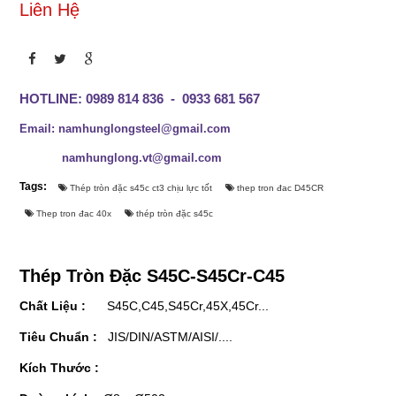
ĐĂNG KÝ
Liên Hệ
Liên Hệ
Đóng
COPYRIGHT 2015. ALL RIGHTS RESERVED
HOTLINE: 0989 814 836 - 0933 681 567
LET'S GET SOCIAL
Email: namhunglongsteel@gmail.com
namhunglong.vt@gmail.com
Facebook
Tags:
Thép tròn đặc s45c ct3 chịu lực tốt
thep tron đac D45CR
Twitter
Thep tron đac 40x
thép tròn đặc s45c
Google+
Thép Tròn Đặc S45C-S45Cr-C45
Youtube
Chất Liệu :
S45C,C45,S45Cr,45X,45Cr...
Tiêu Chuẩn :
JIS/DIN/ASTM/AISI/....
LIÊN HỆ
Kích Thước :