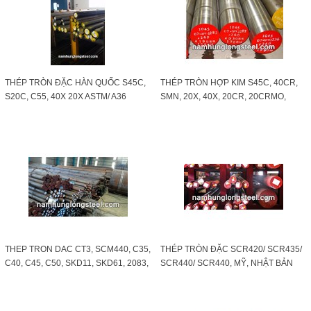
THÉP TRÒN ĐẶC HÀN QUỐC S45C,
THÉP TRÒN HỢP KIM S45C, 40CR,
S20C, C55, 40X 20X ASTM/ A36
SMN, 20X, 40X, 20CR, 20CRMO,
NHẬP TỪ HÀN QUỐC
35CRMO, 42CRMO, 45CRMO
THEP TRON DAC CT3, SCM440, C35,
THÉP TRÒN ĐẶC SCR420/ SCR435/
C40, C45, C50, SKD11, SKD61, 2083,
SCR440/ SCR440, MỸ, NHẬT BẢN
LÁP TRƠN PHI 01 - 500