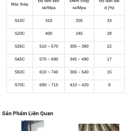
Độ bền kéo
Điểm chảy
Độ dãn dài
Mác thép
sb/Mpa
ss/Mpa
d (%)
S10C
310
205
33
S20C
400
245
28
S35C
510 ~ 570
305 ~ 390
22
S45C
570 ~ 690
345 ~ 490
17
S50C
610 ~ 740
365 ~ 540
15
S70C
690 ~ 715
410 ~ 420
9
Sản Phẩm Liên Quan