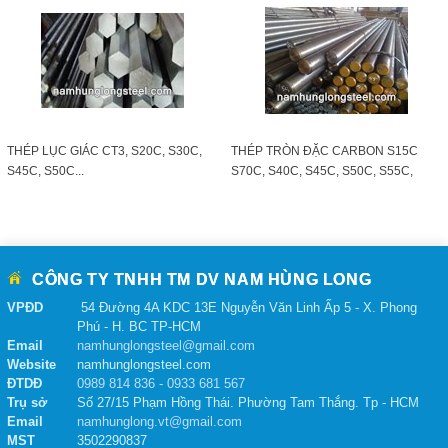
THÉP LỤC GIÁC CT3, S20C, S30C,
THÉP TRÒN ĐẶC CARBON S15C
S45C, S50C...
S70C, S40C, S45C, S50C, S55C,
S60C
CÔNG TY TNHH TM DV NAM HÙNG LONG
VPĐD
54 Đường 4A KDC 13E Nguyễn Văn Linh Ấp 5 - X. Phong
Phú - H. BC TP-HCM
Email
namhunglongsteel@gmail.com
Website
namhunglongsteel.com
ĐTDĐ
0989 814 836 - 0933 681 567
Trụ sở
Số 27/15 Phạm Hồng Thái. Phường Tam Thắng. Tp - HCM
Email
namhunglong.vt@gmail.com
MST
3502290837