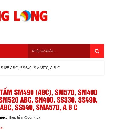
S185 ABC, SS540, SMA570, A B C
 TẤM SM490 (ABC), SM570, SM400
SM520 ABC, SN400, SS330, SS490,
ABC, SS540, SMA570, A B C
mục:
Thép tấm -Cuộn - Lá