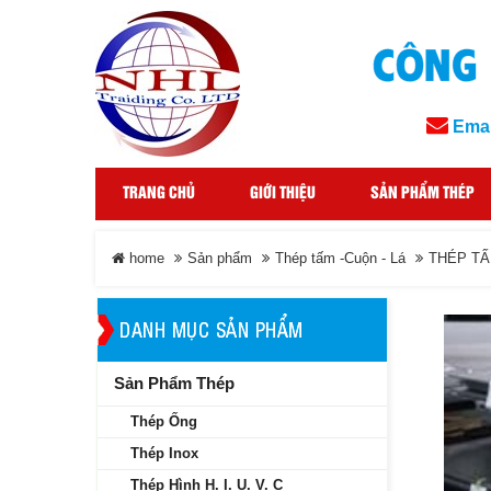
Emai
TRANG CHỦ
GIỚI THIỆU
SẢN PHẨM THÉP
home
Sản phẩm
Thép tấm -Cuộn - Lá
THÉP TẤM
DANH MỤC SẢN PHẨM
Sản Phẩm Thép
Thép Ống
Thép Inox
Thép Hình H. I. U. V. C