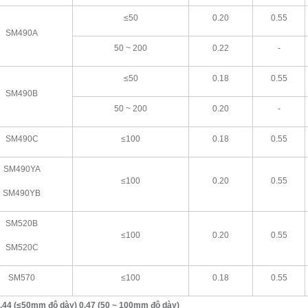
≤50
0.20
0.55
SM490A
50 ~ 200
0.22
-
≤50
0.18
0.55
SM490B
50 ~ 200
0.20
-
SM490C
≤100
0.18
0.55
SM490YA
≤100
0.20
0.55
SM490YB
SM520B
≤100
0.20
0.55
SM520C
SM570
≤100
0.18
0.55
,44 (≤50mm độ dày) 0.47 (50 ~ 100mm độ dày)