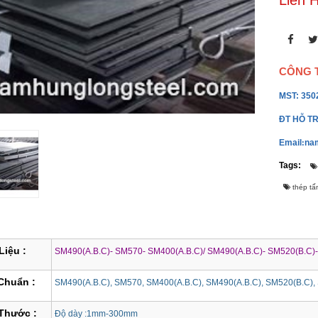
Liên 
CÔNG T
MST: 350
ĐT HỖ TR
Email
na
:
Tags:
thép tấ
Liệu :
SM490(A.B.C)- SM570- SM400(A.B.C)/ SM490(A.B.C)- SM520(B.C)- 
Chuẩn :
SM490(A.B.C), SM570, SM400(A.B.C), SM490(A.B.C), SM520(B.C), 
Thước :
Độ dày :1mm-300mm