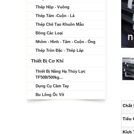
Thép Hộp - Vuông
Thép Tấm -Cuộn - Lá
Thép Chế Tạo Khuôn Mẫu
Đồng Các Loại
Nhôm - Hình - Tấm - Cuộn - Ống
Thép Tròn Đặc - Thép Láp
Thiết Bị Cơ Khí
Thiết Bị Nâng Hạ Thủy Lực
TF50B/500kg...
Dụng Cụ Cầm Tay
Bu Lông Ốc Vít
Chất 
Tiêu 
Kích 