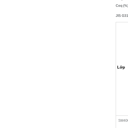
Ceq (%) 
JIS G31
Lớp
SM40