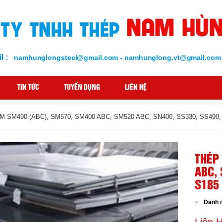
l :
namhunglongsteel@gmail.com - namhunglong.vt@gmail.com
TIN TỨC
TUYỂN DỤNG
LIÊN HỆ
 SM490 (ABC), SM570, SM400 ABC, SM520 ABC, SN400, SS330, SS490, 
THÉP
ABC, 
S185 
Danh 