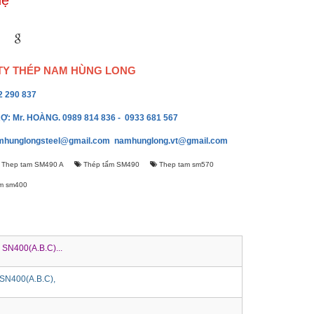
Hệ
Y THÉP NAM HÙNG LONG
2 290 837
Ợ: Mr. HOÀNG. 0989 814 836 - 0933 681 567
mhunglongsteel@gmail.com
namhunglong.vt@gmail.com
Thep tam SM490 A
Thép tấm SM490
Thep tam sm570
m sm400
SN400(A.B.C)...
SN400(A.B.C),