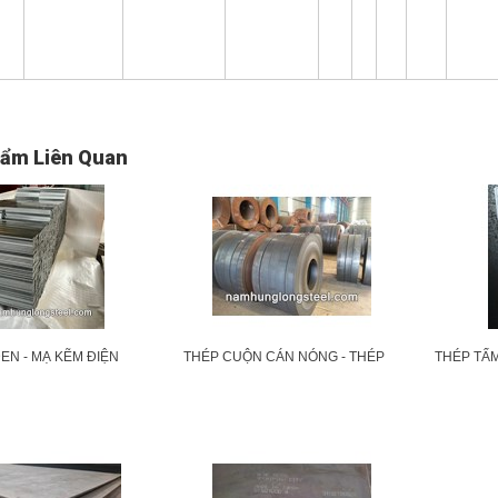
ẩm Liên Quan
ĐEN - MẠ KẼM ĐIỆN
THÉP CUỘN CÁN NÓNG - THÉP
THÉP TẤ
HÚNG NÓNG - GIÁ RẺ
CUỘN CÁN NGUỘI SS400 /SPHC
S275, Q23
/Q235 /Q345 /A36 / CT3
ASTM A51