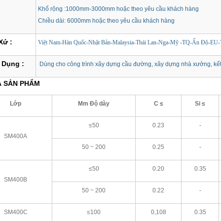
Khổ rộng :1000mm-3000mm hoặc theo yêu cầu khách hàng
Chiều dài: 6000mm hoặc theo yêu cầu khách hàng
Xứ :
Việt Nam-Hàn Quốc-Nhật Bản-Malaysia-Thái Lan-Nga-Mỹ -TQ-Ấn Độ-EU-
 Dụng :
Dùng cho công trình xây dựng cầu đường, xây dựng nhà xưởng, kết 
̉ SẢN PHẨM
Lớp
Mm Độ dày
C ≤
Si ≤
≤50
0.23
-
SM400A
50 ~ 200
0.25
-
≤50
0.20
0.35
SM400B
50 ~ 200
0.22
-
SM400C
≤100
0,108
0.35