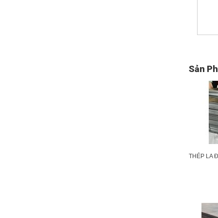
Sản Ph
THÉP LA 
PHÂN - N