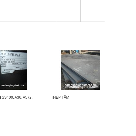
M SS400, A36, A572,
THÉP TẤM
5, Q345B, S45C, A516,
40CR/40X/SCM440/SCR440
5, CT3