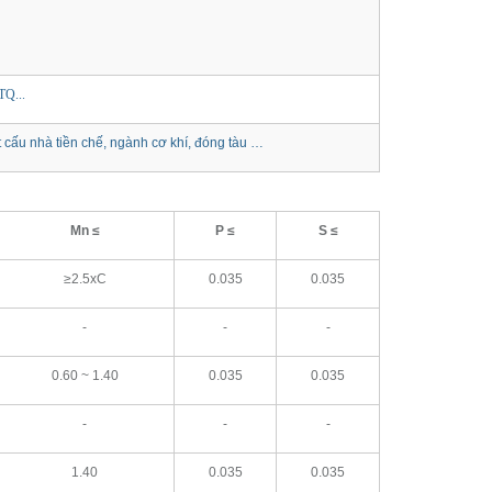
TQ...
cấu nhà tiền chế, ngành cơ khí, đóng tàu …
Mn ≤
P ≤
S ≤
≥2.5xC
0.035
0.035
-
-
-
0.60 ~ 1.40
0.035
0.035
-
-
-
1.40
0.035
0.035