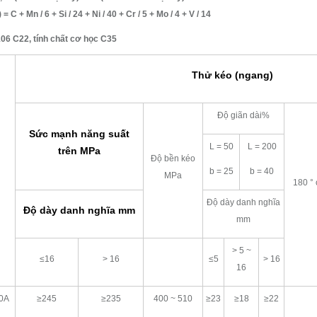
= C + Mn / 6 + Si / 24 + Ni / 40 + Cr / 5 + Mo / 4 + V / 14
06 C22, tính chất cơ học C35
Thử kéo (ngang)
Độ giãn dài%
Sức mạnh năng suất
L = 50
L = 200
trên MPa
Độ bền kéo
b = 25
b = 40
MPa
180 °
Độ dày danh nghĩa
Độ dày danh nghĩa mm
mm
> 5 ~
≤16
> 16
≤5
> 16
16
0A
≥245
≥235
400 ~ 510
≥23
≥18
≥22