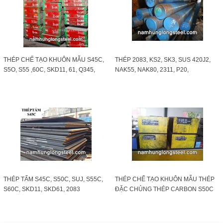
THÉP CHẾ TẠO KHUÔN MẪU S45C,
THÉP 2083, KS2, SK3, SUS 420J2,
S5O, S55 ,60C, SKD11, 61, Q345,
NAK55, NAK80, 2311, P20,
Q235, 20X, 40X, 20C
SUS420J2, HPM38, 2085, SMCN43
THÉP TẤM S45C, S50C, SUJ, S55C,
THÉP CHẾ TẠO KHUÔN MẪU THÉP
S60C, SKD11, SKD61, 2083
ĐẶC CHỦNG THÉP CARBON S50C
SKD11 S45C S55C