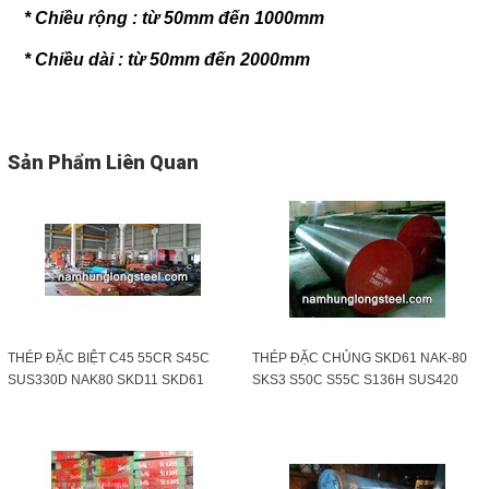
HotLine
* Chiều rộng : từ 50mm đến 1000mm
0989 814 836
* Chiều dài : từ 50mm đến 2000mm
Email
namhunglongsteel@gmail.com
Sản Phẩm Liên Quan
Gọi cho chúng tôi
Nhắn tin
Mail
THÉP ĐẶC BIỆT C45 55CR S45C
THÉP ĐẶC CHỦNG SKD61 NAK-80
COPYRIGHT 2015. ALL RIGHTS RESERVED
SUS330D NAK80 SKD11 SKD61
SKS3 S50C S55C S136H SUS420
CR12MOV JAPAN KOREA