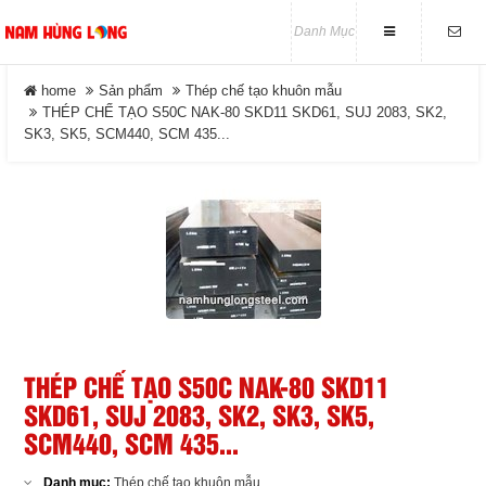
Danh Mục
Thép tròn đặc - Thép láp
LIÊN HỆ
home
Sản phẩm
Thép chế tạo khuôn mẫu
Close
THÉP CHẾ TẠO S50C NAK-80 SKD11 SKD61, SUJ 2083, SK2,
SK3, SK5, SCM440, SCM 435...
Địa chỉ
Số 27/15 Phạm Hồng Thái.
DANH MỤC
Phường Tam Thắng. Tp -
HCM
Điện thoại
home
0989 814 836 - 0933 681 567
Tin tức
ĐĂNG KÝ NHẬN MAIL
Sản phẩm
Nhập email để nhận được thông tin của
chúng tôi
THÉP CHẾ TẠO S50C NAK-80 SKD11
Giới Thiệu
SKD61, SUJ 2083, SK2, SK3, SK5,
SCM440, SCM 435...
Tuyển Dụng
Danh mục:
Thép chế tạo khuôn mẫu