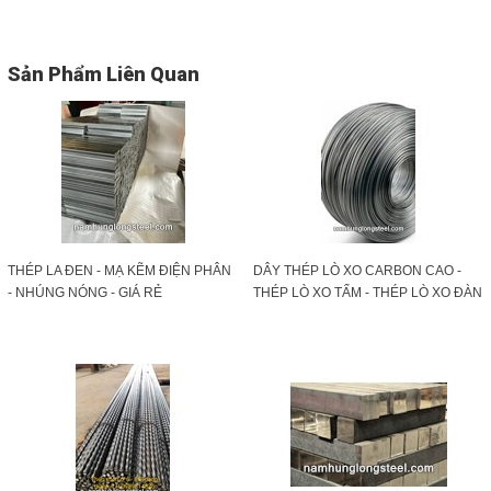
Sản Phẩm Liên Quan
THÉP LA ĐEN - MẠ KẼM ĐIỆN PHÂN
DÂY THÉP LÒ XO CARBON CAO -
- NHÚNG NÓNG - GIÁ RẺ
THÉP LÒ XO TẤM - THÉP LÒ XO ĐÀN
HỒI GIÁ TỐT