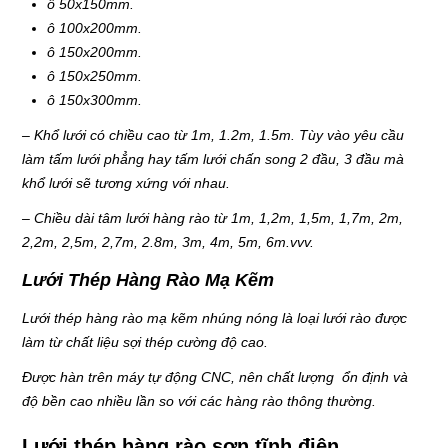
HotLine
ô 50x150mm.
0989 814 836
ô 100x200mm.
ô 150x200mm.
ô 150x250mm.
Email
ô 150x300mm.
namhunglongsteel@gmail.com
– Khổ lưới có chiều cao từ 1m, 1.2m, 1.5m. Tùy vào yêu cầu
làm tấm lưới phẳng hay tấm lưới chấn song 2 đầu, 3 đầu mà
Gọi cho chúng tôi
khổ lưới sẽ tương xứng với nhau.
Nhắn tin
– Chiều dài tâm lưới hàng rào từ 1m, 1,2m, 1,5m, 1,7m, 2m,
2,2m, 2,5m, 2,7m, 2.8m, 3m, 4m, 5m, 6m.vvv.
Mail
Lưới Thép Hàng Rào Mạ Kẽm
Lưới thép hàng rào mạ kẽm nhúng nóng là loại lưới rào được
COPYRIGHT 2015. ALL RIGHTS RESERVED
làm từ chất liệu sợi thép cường độ cao.
Được hàn trên máy tự động CNC, nên chất lượng ổn định và
độ bền cao nhiều lần so với các hàng rào thông thường.
Lưới thép hàng rào sơn tĩnh điện