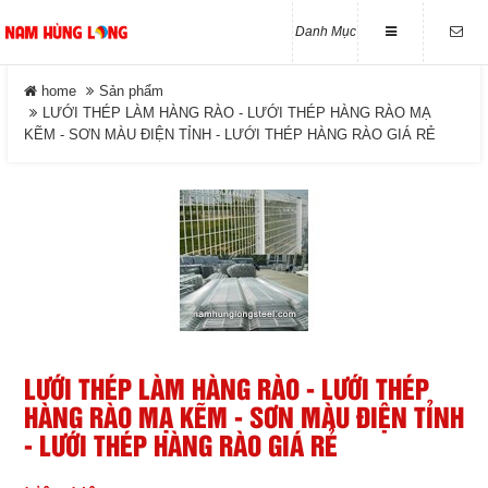
Danh Mục
LIÊN HỆ
home
Sản phẩm
LƯỚI THÉP LÀM HÀNG RÀO - LƯỚI THÉP HÀNG RÀO MẠ
KẼM - SƠN MÀU ĐIỆN TỈNH - LƯỚI THÉP HÀNG RÀO GIÁ RẺ
Địa chỉ
Số 27/15 Phạm Hồng Thái.
DANH MỤC
Phường Tam Thắng. Tp -
HCM
Điện thoại
home
0989 814 836 - 0933 681 567
Tin tức
ĐĂNG KÝ NHẬN MAIL
Sản phẩm
Nhập email để nhận được thông tin của
chúng tôi
LƯỚI THÉP LÀM HÀNG RÀO - LƯỚI THÉP
Giới Thiệu
HÀNG RÀO MẠ KẼM - SƠN MÀU ĐIỆN TỈNH
- LƯỚI THÉP HÀNG RÀO GIÁ RẺ
Tuyển Dụng