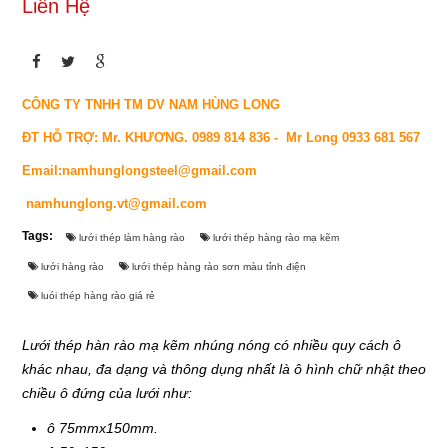
Liên Hệ
ĐĂNG KÝ
Liên Hệ
Đóng
COPYRIGHT 2015. ALL RIGHTS RESERVED
CÔNG TY TNHH TM DV NAM HÙNG LONG
LET'S GET SOCIAL
ĐT HỖ TRỢ: Mr. KHƯƠNG. 0989 814 836 - Mr Long 0933 681 567
Email:namhunglongsteel@gmail.com
Facebook
namhunglong.vt@gmail.com
Tags:
lưới thép làm hàng rào
lưới thép hàng rào mạ kẽm
Twitter
lưới hàng rào
lưới thép hàng rào sơn màu tỉnh điện
Google+
luói thép hàng rào giá rẻ
Youtube
Lưới thép hàn rào mạ kẽm nhúng nóng có nhiều quy cách ô
khác nhau, đa dạng và thông dụng nhất là ô hình chữ nhật theo
chiều ô đứng của lưới như:
LIÊN HỆ
ô 75mmx150mm.