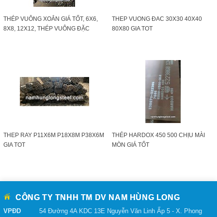
THÉP VUÔNG XOẮN GIÁ TỐT, 6X6,
THEP VUONG ĐAC 30X30 40X40
8X8, 12X12, THÉP VUÔNG ĐẶC
80X80 GIA TOT
XOẮN
THEP RAY P11X6M P18X8M P38X6M
THÉP HARDOX 450 500 CHỊU MÀI
GIA TOT
MÒN GIÁ TỐT
CÔNG TY TNHH TM DV NAM HÙNG LONG
VPĐD
54 Đường 4A KDC 13E Nguyễn Văn Linh Ấp 5 - X. Phong