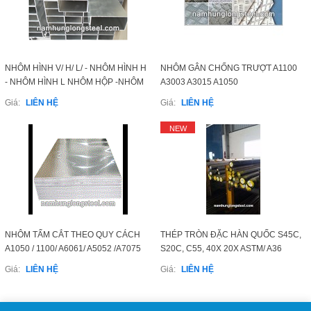
NHÔM HÌNH V/ H/ L/ - NHÔM HÌNH H
NHÔM GÂN CHỐNG TRƯỢT A1100
- NHÔM HÌNH L NHÔM HỘP -NHÔM
A3003 A3015 A1050
ỐNG A1050 /A5052 /A6063 /A6061...
Giá:
LIÊN HỆ
Giá:
LIÊN HỆ
NEW
NHÔM TẤM CẮT THEO QUY CÁCH
THÉP TRÒN ĐẶC HÀN QUỐC S45C,
A1050 / 1100/ A6061/ A5052 /A7075
S20C, C55, 40X 20X ASTM/ A36
NHẬP TỪ HÀN QUỐC
Giá:
LIÊN HỆ
Giá:
LIÊN HỆ