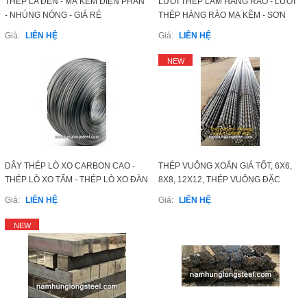
THÉP LA ĐEN - MẠ KẼM ĐIỆN PHÂN
LƯỚI THÉP LÀM HÀNG RÀO - LƯỚI
ĐĂNG KÝ
Liên Hệ
- NHÚNG NÓNG - GIÁ RẺ
THÉP HÀNG RÀO MẠ KẼM - SƠN
MÀU ĐIỆN TỈNH - LƯỚI THÉP HÀNG
Giá:
LIÊN HỆ
Giá:
LIÊN HỆ
RÀO GIÁ RẺ
Đóng
COPYRIGHT 2015. ALL RIGHTS RESERVED
NEW
LET'S GET SOCIAL
Facebook
Twitter
DÂY THÉP LÒ XO CARBON CAO -
THÉP VUÔNG XOẮN GIÁ TỐT, 6X6,
THÉP LÒ XO TẤM - THÉP LÒ XO ĐÀN
8X8, 12X12, THÉP VUÔNG ĐẶC
HỒI GIÁ TỐT
XOẮN
Google+
Giá:
LIÊN HỆ
Giá:
LIÊN HỆ
NEW
Youtube
LIÊN HỆ