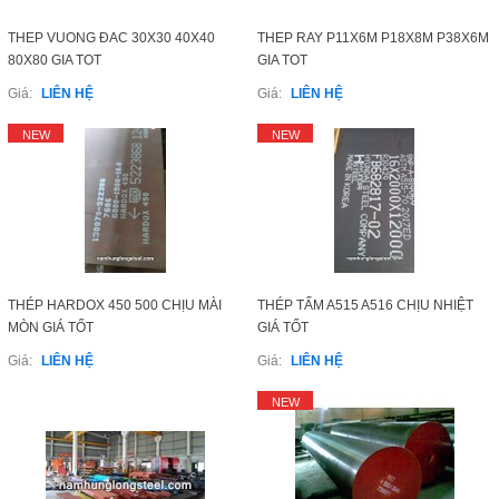
HotLine
0989 814 836
THEP VUONG ĐAC 30X30 40X40
THEP RAY P11X6M P18X8M P38X6M
80X80 GIA TOT
GIA TOT
Email
Giá:
LIÊN HỆ
Giá:
LIÊN HỆ
namhunglongsteel@gmail.com
NEW
NEW
Gọi cho chúng tôi
Nhắn tin
Mail
THÉP HARDOX 450 500 CHỊU MÀI
THÉP TẤM A515 A516 CHỊU NHIỆT
MÒN GIÁ TỐT
GIÁ TỐT
Giá:
LIÊN HỆ
Giá:
LIÊN HỆ
COPYRIGHT 2015. ALL RIGHTS RESERVED
NEW