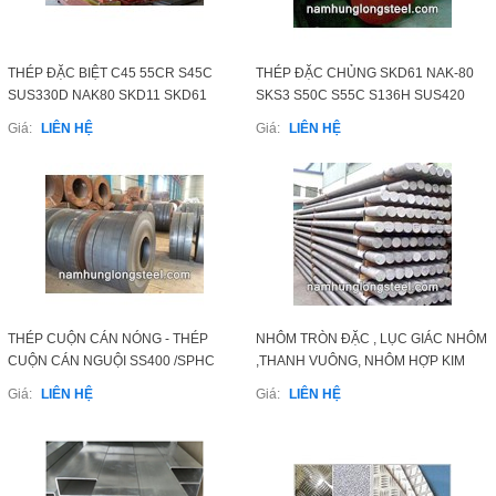
THÉP ĐẶC BIỆT C45 55CR S45C
THÉP ĐẶC CHỦNG SKD61 NAK-80
SUS330D NAK80 SKD11 SKD61
SKS3 S50C S55C S136H SUS420
CR12MOV JAPAN KOREA
Giá:
LIÊN HỆ
Giá:
LIÊN HỆ
THÉP CUỘN CÁN NÓNG - THÉP
NHÔM TRÒN ĐẶC , LỤC GIÁC NHÔM
CUỘN CÁN NGUỘI SS400 /SPHC
,THANH VUÔNG, NHÔM HỢP KIM
/Q235 /Q345 /A36 / CT3
A1050/ A1100 A5052 /A6061 /A6063
Giá:
LIÊN HỆ
Giá:
LIÊN HỆ
/A7075...