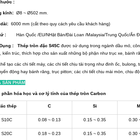
Thước :
g kính:
Ø8 ~ Ø502 mm.
 dài:
6000 mm (cắt theo quy cách yêu cầu khách hàng)
 Xứ :
Hàn Quốc /EU/NHật Bản/Đài Loan /Malaysia/Trung Quốc/Ấn Đ
Dụng : Thép tròn đặc S45C
được sử dụng trong ngành dầu mỏ, côn
, kiến trúc, thích hợp cho sản xuất những bộ phận như trục xe, bánh răn
hế tạo các chi tiết máy, các chi tiết chịu tải trọng như đinh ốc, bulong,
huyển động hay bánh răng, trục pitton; các chi tiết chịu mài mòn, chịu độ
̉ SẢN PHẨM
 phần hóa học và cơ lý tính của thép tròn Carbon
ác thép
C
Si
M
S10C
0.08 ~ 0.13
0.15 ~ 0.35
0.30 
S20C
0.18 ~ 0.23
0.15 ~ 0.35
0.30 