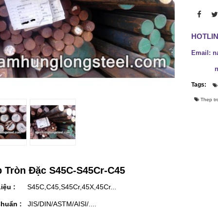
HOTLINE
Email: 
namhu
Tags:
Thep tr
 Tròn Đặc S45C-S45Cr-C45
 Liệu :
S45C,C45,S45Cr,45X,45Cr...
Chuẩn :
JIS/DIN/ASTM/AISI/....