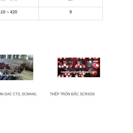
410 ~ 420
9
N DAC CT3, SCM440,
THÉP TRÒN ĐẶC SCR420/
 C45, C50, SKD11,
SCR435/ SCR440/ SCR440, MỸ,
83, LÁP TRƠN PHI 01 -
NHẬT BẢN