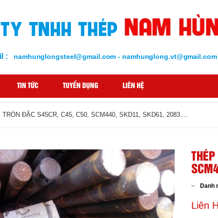
l :
namhunglongsteel@gmail.com - namhunglong.vt@gmail.com
TIN TỨC
TUYỂN DỤNG
LIÊN HỆ
 TRÒN ĐẶC S45CR, C45, C50, SCM440, SKD11, SKD61, 2083....
THÉP 
SCM44
Danh 
Liên 