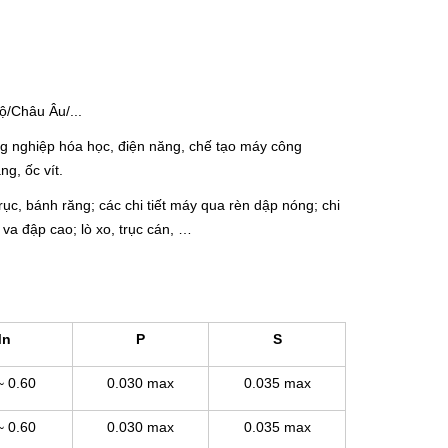
ộ/Châu Âu/...
g nghiệp hóa học, điện năng, chế tạo máy công
g, ốc vít.
 trục, bánh răng; các chi tiết máy qua rèn dập nóng; chi
 va đập cao; lò xo, trục cán, …
n
P
S
~ 0.60
0.030 max
0.035 max
~ 0.60
0.030 max
0.035 max