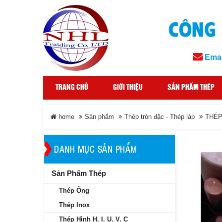
Emai
TRANG CHỦ
GIỚI THIỆU
SẢN PHẨM THÉP
home
Sản phẩm
Thép tròn đặc - Thép láp
THÉP
DANH MỤC SẢN PHẨM
Sản Phẩm Thép
Thép Ống
Thép Inox
Thép Hình H. I. U. V. C