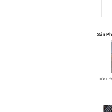
Sản Ph
THÉP TRO
S45C, S20
A36 NHẬP