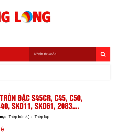
TRÒN ĐẶC S45CR, C45, C50,
0, SKD11, SKD61, 2083....
mục:
Thép tròn đặc - Thép láp
Hệ