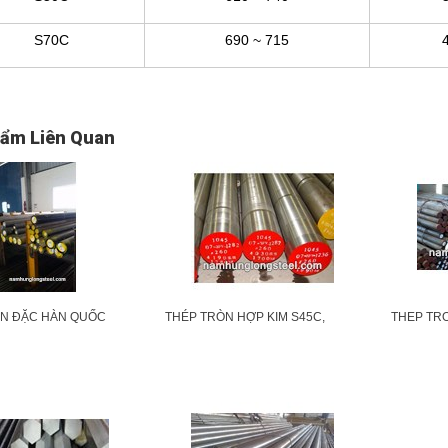
S70C
690 ~ 715
ẩm Liên Quan
̀N ĐẶC HÀN QUỐC
THÉP TRÒN HỢP KIM S45C,
THEP TRO
C, C55, 40X 20X ASTM/
40CR, SMN, 20X, 40X, 20CR,
C35, C40,
 TỪ HÀN QUỐC
20CRMO, 35CRMO, 42CRMO,
SKD61, 20
45CRMO
500