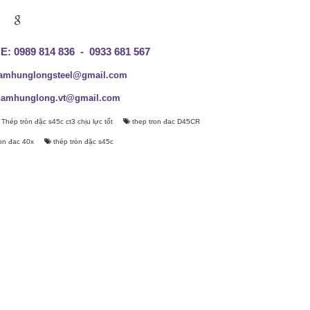
: 0989 814 836 - 0933 681 567
namhunglongsteel@gmail.com
nglong.vt@gmail.com
Thép tròn đặc s45c ct3 chịu lực tốt
thep tron đac D45CR
on đac 40x
thép tròn đặc s45c