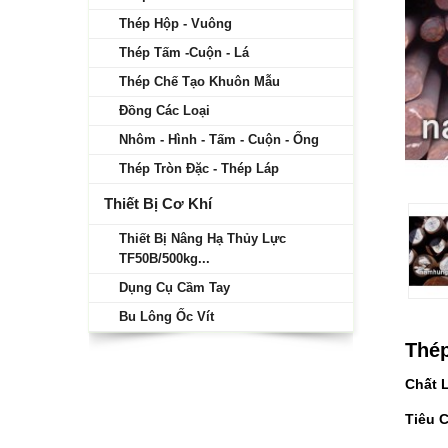
Thép Hộp - Vuông
Thép Tấm -Cuộn - Lá
Thép Chế Tạo Khuôn Mẫu
Đồng Các Loại
Nhôm - Hình - Tấm - Cuộn - Ống
Thép Tròn Đặc - Thép Láp
Thiết Bị Cơ Khí
Thiết Bị Nâng Hạ Thủy Lực
TF50B/500kg...
Dụng Cụ Cầm Tay
Bu Lông Ốc Vít
Thép
Chất
Tiêu 