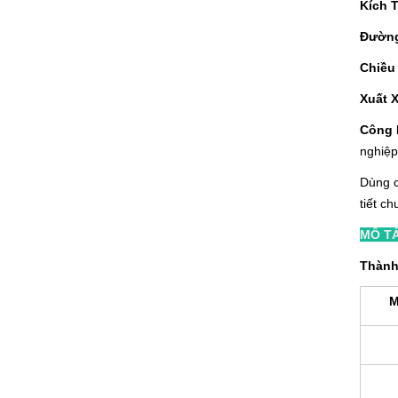
Kích 
Đườn
Chiều
Xuất
Công 
nghiệp
Dùng c
tiết c
MÔ TA
Thành
M